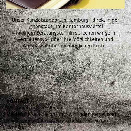
Unser Kanzleistandort in Hamburg - direkt in der
Innenstadt - im Kontorhausviertel
In einem Beratungstermin sprechen wir gern
vertrauensvoll über Ihre Möglichkeiten und
transparent über die möglichen Kosten.
KONTAKT
Wir freuen uns von Ihnen zu hören.
Melden Sie sich bei uns und wir finden gemeinsam
heraus, wie wir Ihre Ziele am besten erreichen
können.