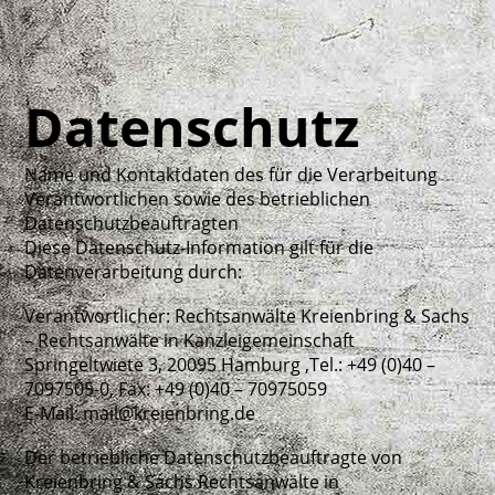
Datenschutz
Name und Kontaktdaten des für die Verarbeitung
Verantwortlichen sowie des betrieblichen
Datenschutzbeauftragten
Diese Datenschutz-Information gilt für die
Datenverarbeitung durch:
Verantwortlicher: Rechtsanwälte Kreienbring & Sachs
– Rechtsanwälte in Kanzleigemeinschaft
Springeltwiete 3, 20095 Hamburg ,Tel.: +49 (0)40 –
7097505-0, Fax: +49 (0)40 – 70975059
E-Mail: mail@kreienbring.de
Der betriebliche Datenschutzbeauftragte von
Kreienbring & Sachs Rechtsanwälte in