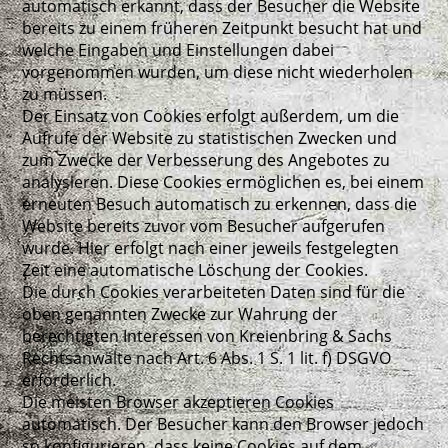
automatisch erkannt, dass der Besucher die Website
bereits zu einem früheren Zeitpunkt besucht hat und
welche Eingaben und Einstellungen dabei
vorgenommen wurden, um diese nicht wiederholen
zu müssen.
Der Einsatz von Cookies erfolgt außerdem, um die
Aufrufe der Website zu statistischen Zwecken und
zum Zwecke der Verbesserung des Angebotes zu
analysieren. Diese Cookies ermöglichen es, bei einem
erneuten Besuch automatisch zu erkennen, dass die
Website bereits zuvor vom Besucher aufgerufen
wurde. Hier erfolgt nach einer jeweils festgelegten
Zeit eine automatische Löschung der Cookies.
Die durch Cookies verarbeiteten Daten sind für die
oben genannten Zwecke zur Wahrung der
berechtigten Interessen von Kreienbring & Sachs
Rechtsanwälte nach Art. 6 Abs. 1 S. 1 lit. f) DSGVO
erforderlich.
Die meisten Browser akzeptieren Cookies
automatisch. Der Besucher kann den Browser jedoch
so konfigurieren, dass keine Cookies auf dem