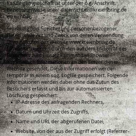
Kanzleigemeinschaft ist unter der o.g. Anschrift,
beziehungsweise unter datenschutz@kreienbring.de
erreichbar.
Erhebung und Speicherung personenbezogener
Daten sowie Art und Zweck von deren Verwendung
Beim Aufrufen der Website www.kreienbring.de
(„Website“) werden durch den auf dem Endgerät des
Besuchers zum Einsatz kommenden Browser
automatisch Informationen an den Server dieser
Website gesendet. Diese Informationen werden
temporär in einem sog. Logfile gespeichert. Folgende
Informationen werden dabei ohne das Zutun des
Besuchers erfasst und bis zur automatisierten
Löschung gespeichert:
IP-Adresse des anfragenden Rechners,
Datum und Uhrzeit des Zugriffs,
Name und URL der abgerufenen Datei,
Website, von der aus der Zugriff erfolgt (Referrer-