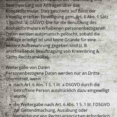
Beantwortung von Anfragen über das
Kontaktformular. Dies geschieht auf Basis der
freiwillig erteilten Einwilligung gem. Art. 6 Abs. 1 Satz
1 Buchst. a) DSGVO. Die für die Benutzung des
Kontaktformulars erhobenen personenbezogenen
Daten werden automatisch gelöscht, sobald die
Anfrage erledigt ist und keine Gründe für eine
weitere Aufbewahrung gegeben sind (z. B.
anschließende Beauftragung von Kreienbring &
Sachs Rechtsanwälte).
Weitergabe von Daten
Personenbezogene Daten werden nur an Dritte
übermittelt, wenn
nach Art. 6 Abs. 1 S. 1 lit. a DSGVO durch die
betroffene Person ausdrücklich dazu eingewilligt
wurde,
die Weitergabe nach Art. 6 Abs. 1 S. 1 lit. f DSGVO
zur Geltendmachung, Ausübung oder
Verteidigung von Rechtsansprüchen erforderlich