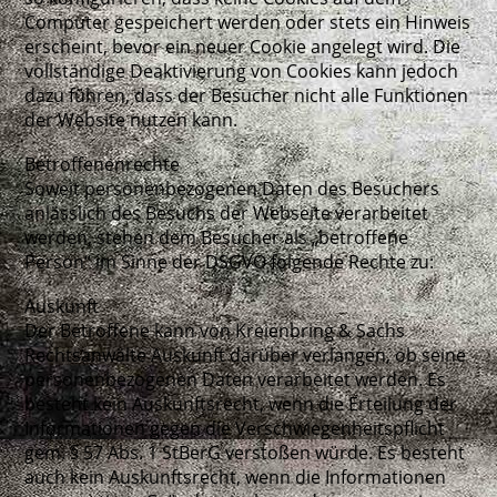
Computer gespeichert werden oder stets ein Hinweis
erscheint, bevor ein neuer Cookie angelegt wird. Die
vollständige Deaktivierung von Cookies kann jedoch
dazu führen, dass der Besucher nicht alle Funktionen
der Website nutzen kann.
Betroffenenrechte
Soweit personenbezogenen Daten des Besuchers
anlässlich des Besuchs der Webseite verarbeitet
werden, stehen dem Besucher als „betroffene
Person“ im Sinne der DSGVO folgende Rechte zu:
Auskunft
Der Betroffene kann von Kreienbring & Sachs
Rechtsanwälte Auskunft darüber verlangen, ob seine
personenbezogenen Daten verarbeitet werden. Es
besteht kein Auskunftsrecht, wenn die Erteilung der
Informationen gegen die Verschwiegenheitspflicht
gem. § 57 Abs. 1 StBerG verstoßen würde. Es besteht
auch kein Auskunftsrecht, wenn die Informationen