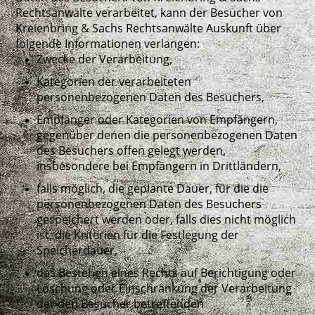
Rechtsanwälte verarbeitet, kann der Besucher von
Kreienbring & Sachs Rechtsanwälte Auskunft über
folgende Informationen verlangen:
Zwecke der Verarbeitung,
Kategorien der verarbeiteten
personenbezogenen Daten des Besuchers,
Empfänger oder Kategorien von Empfängern,
gegenüber denen die personenbezogenen Daten
des Besuchers offen gelegt werden,
insbesondere bei Empfängern in Drittländern,
falls möglich, die geplante Dauer, für die die
personenbezogenen Daten des Besuchers
gespeichert werden oder, falls dies nicht möglich
ist, die Kriterien für die Festlegung der
Speicherdauer,
das Bestehen eines Rechts auf Berichtigung oder
Löschung oder Einschränkung der Verarbeitung
der den Besucher betreffenden