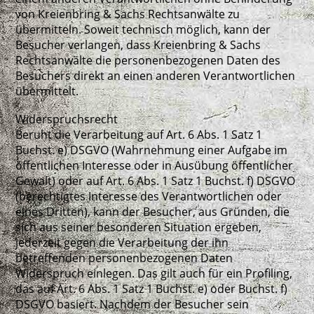
von Kreienbring & Sachs Rechtsanwälte zu
übermitteln. Soweit technisch möglich, kann der
Besucher verlangen, dass Kreienbring & Sachs
Rechtsanwälte die personenbezogenen Daten des
Besuchers direkt an einen anderen Verantwortlichen
übermittelt.
Widerspruchsrecht
Beruht die Verarbeitung auf Art. 6 Abs. 1 Satz 1
Buchst. e) DSGVO (Wahrnehmung einer Aufgabe im
öffentlichen Interesse oder in Ausübung öffentlicher
Gewalt) oder auf Art. 6 Abs. 1 Satz 1 Buchst. f) DSGVO
(berechtigtes Interesse des Verantwortlichen oder
eines Dritten), kann der Besucher, aus Gründen, die
sich aus seiner besonderen Situation ergeben,
jederzeit gegen die Verarbeitung der ihn
betreffenden personenbezogenen Daten
Widerspruch einlegen. Das gilt auch für ein Profiling,
das auf Art. 6 Abs. 1 Satz 1 Buchst. e) oder Buchst. f)
DSGVO basiert. Nachdem der Besucher sein