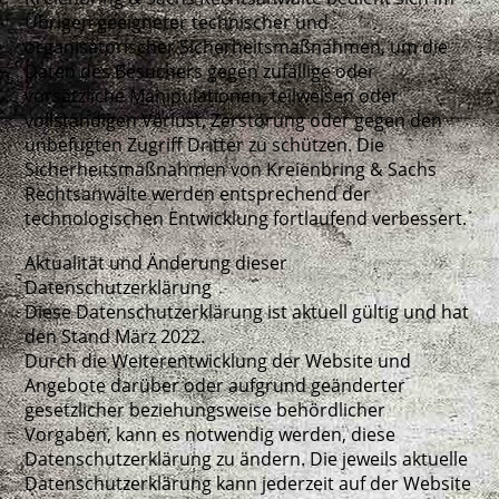
Übrigen geeigneter technischer und
organisatorischer Sicherheitsmaßnahmen, um die
Daten des Besuchers gegen zufällige oder
vorsätzliche Manipulationen, teilweisen oder
vollständigen Verlust, Zerstörung oder gegen den
unbefugten Zugriff Dritter zu schützen. Die
Sicherheitsmaßnahmen von Kreienbring & Sachs
Rechtsanwälte werden entsprechend der
technologischen Entwicklung fortlaufend verbessert.
Aktualität und Änderung dieser
Datenschutzerklärung
Diese Datenschutzerklärung ist aktuell gültig und hat
den Stand März 2022.
Durch die Weiterentwicklung der Website und
Angebote darüber oder aufgrund geänderter
gesetzlicher beziehungsweise behördlicher
Vorgaben, kann es notwendig werden, diese
Datenschutzerklärung zu ändern. Die jeweils aktuelle
Datenschutzerklärung kann jederzeit auf der Website