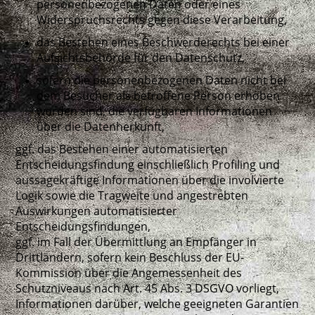
personenbezogenen Daten oder eines
Widerspruchsrechts gegen diese Verarbeitung,
das Bestehen eines Beschwerderechts bei einer
Aufsichtsbehörde für den Datenschutz,
sofern die personenbezogenen Daten nicht bei
dem Besucher als betroffene Person erhoben
worden sind, die verfügbaren Informationen
über die Datenherkunft,
ggf. das Bestehen einer automatisierten
Entscheidungsfindung einschließlich Profiling und
aussagekräftige Informationen über die involvierte
Logik sowie die Tragweite und angestrebten
Auswirkungen automatisierter
Entscheidungsfindungen,
ggf. im Fall der Übermittlung an Empfänger in
Drittländern, sofern kein Beschluss der EU-
Kommission über die Angemessenheit des
Schutzniveaus nach Art. 45 Abs. 3 DSGVO vorliegt,
Informationen darüber, welche geeigneten Garantien