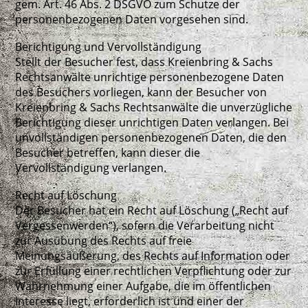
gem. Art. 46 Abs. 2 DSGVO zum Schutze der
personenbezogenen Daten vorgesehen sind.
Berichtigung und Vervollständigung
Stellt der Besucher fest, dass Kreienbring & Sachs
Rechtsanwälte unrichtige personenbezogene Daten
des Besuchers vorliegen, kann der Besucher von
Kreienbring & Sachs Rechtsanwälte die unverzügliche
Berichtigung dieser unrichtigen Daten verlangen. Bei
unvollständigen personenbezogenen Daten, die den
Besucher betreffen, kann dieser die
Vervollständigung verlangen.
Recht auf Löschung
Der Besucher hat ein Recht auf Löschung („Recht auf
Vergessenwerden“), sofern die Verarbeitung nicht
zur Ausübung des Rechts auf freie
Meinungsäußerung, des Rechts auf Information oder
zur Erfüllung einer rechtlichen Verpflichtung oder zur
Wahrnehmung einer Aufgabe, die im öffentlichen
Interesse liegt, erforderlich ist und einer der