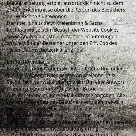
Die Verarbeitung erfolgt ausdrücklich nicht zu dem
Zweck, Erkenntnisse über die Person des Besuchers
der Webseite zu gewinnen.
Darüber hinaus setzt Kreienbring & Sachs
Rechtsanwälte beim Besuch der Website Cookies
sowie Analysedienste ein. Nähere Erläuterungen
dazu erhält der Besucher unter den Ziff. Cookies
dieser Datenschutzerklärung.
Kontaktformular
Besucher können über ein Online-Kontaktformular
auf der Webseite Nachrichten an Kreienbring &
Sachs Rechtsanwälte übermitteln. Um eine Antwort
empfangen zu können, muss der Besucher
zumindest eine gültige E-Mail-Adresse angeben. Alle
weiteren Angaben des Besuchers erfolgen freiwillig.
Mit Absenden der Nachricht über das
Kontaktformular willigt der Besucher in die
Verarbeitung der übermittelten personenbezogenen
Daten ein. Die Datenverarbeitung erfolgt
ausschließlich zu dem Zweck der Abwicklung und