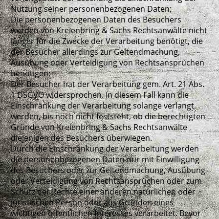
Nutzung seiner personenbezogenen Daten;
Die personenbezogenen Daten des Besuchers
werden von Kreienbring & Sachs Rechtsanwälte nicht
länger für die Zwecke der Verarbeitung benötigt, die
der Besucher allerdings zur Geltendmachung,
Ausübung oder Verteidigung von Rechtsansprüchen
benötigen;
Der Besucher hat der Verarbeitung gem. Art. 21 Abs.
1 DSGVO widersprochen. In diesem Fall kann die
Einschränkung der Verarbeitung solange verlangt
werden, bis noch nicht feststeht, ob die berechtigten
Gründe von Kreienbring & Sachs Rechtsanwälte
diejenigen des Besuchers überwiegen.
Durch die Einschränkung der Verarbeitung werden
die personenbezogenen Daten nur mit Einwilligung
des Besuchers oder zur Geltendmachung, Ausübung
oder Verteidigung von Rechtsansprüchen oder zum
Schutz der Rechte einer anderen natürlichen oder
juristischen Person oder aus Gründen eines
wichtigen öffentlichen Interesses verarbeitet. Bevor