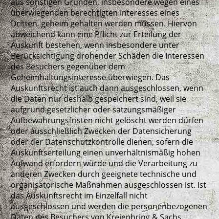
aus sonstigen Gründen, insbesondere wegen eines
überwiegenden berechtigten Interesses eines
Dritten, geheim gehalten werden müssen. Hiervon
abweichend kann eine Pflicht zur Erteilung der
Auskunft bestehen, wenn insbesondere unter
Berücksichtigung drohender Schäden die Interessen
des Besuchers gegenüber dem
Geheimhaltungsinteresse überwiegen. Das
Auskunftsrecht ist auch dann ausgeschlossen, wenn
die Daten nur deshalb gespeichert sind, weil sie
aufgrund gesetzlicher oder satzungsmäßiger
Aufbewahrungsfristen nicht gelöscht werden dürfen
oder ausschließlich Zwecken der Datensicherung
oder der Datenschutzkontrolle dienen, sofern die
Auskunftserteilung einen unverhältnismäßig hohen
Aufwand erfordern würde und die Verarbeitung zu
anderen Zwecken durch geeignete technische und
organisatorische Maßnahmen ausgeschlossen ist. Ist
das Auskunftsrecht im Einzelfall nicht
ausgeschlossen und werden die personenbezogenen
Daten des Besuchers von Kreienbring & Sachs