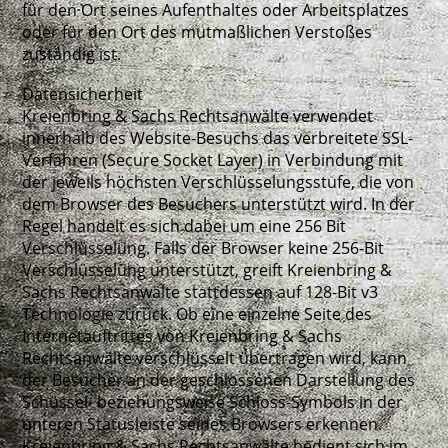
für den Ort seines Aufenthaltes oder Arbeitsplatzes
oder für den Ort des mutmaßlichen Verstoßes
zuständig ist.
Datensicherheit
Kreienbring & Sachs Rechtsanwälte verwendet
innerhalb des Website-Besuchs das verbreitete SSL-
Verfahren (Secure Socket Layer) in Verbindung mit
der jeweils höchsten Verschlüsselungsstufe, die von
dem Browser des Besuchers unterstützt wird. In der
Regel handelt es sich dabei um eine 256 Bit
Verschlüsselung. Falls der Browser keine 256-Bit
Verschlüsselung unterstützt, greift Kreienbring &
Sachs Rechtsanwälte stattdessen auf 128-Bit v3
Technologie zurück. Ob eine einzelne Seite des
Internetauftrittes von Kreienbring & Sachs
Rechtsanwälte verschlüsselt übertragen wird, kann
der Besucher an der geschlossenen Darstellung des
Schüssel- beziehungsweise Schloss-Symbols in der
unteren Statusleiste seines Browsers erkennen.
Kreienbring & Sachs Rechtsanwälte bedient sich im