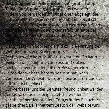
Besuchen der Website auf dem Endgerät (Laptop,
Tablet, Smartphone o.ä.) gespeichert werden.
In dem Cookie werden Informationen abgelegt, die
sich jeweils im Zusammenhang mit dem spezifisch
eingesetzten Endgerät ergeben. Kreienbring & Sachs
Rechtsanwälte kann damit keinesfalls unmittelbar
Kenntnis von der Identität des Besuchers der
Website erhalten.
Der Einsatz von Cookies dient dazu, die Nutzung des
Webangebots von Kreienbring & Sachs
Rechtsanwälte komfortabler zu gestalten. So kann
beispielsweise anhand von Session-Cookies
nachvollzogen werden, ob der Besucher einzelne
Seiten der Website bereits besucht hat. Nach
Verlassen der Website werden diese Session-Cookies
automatisch gelöscht.
Zur Verbesserung der Benutzerfreundlichkeit werden
temporäre Cookies eingesetzt. Sie werden
vorübergehenden auf dem Endgerät des Besuchers
gespeichert. Bei erneutem Besuch der Website wird