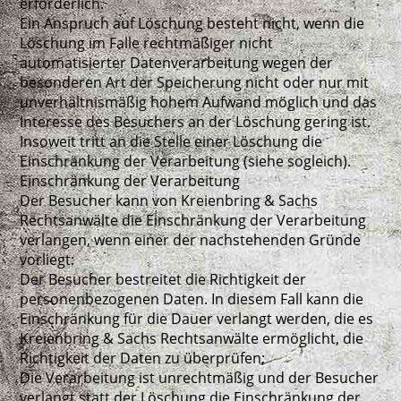
erforderlich.
Ein Anspruch auf Löschung besteht nicht, wenn die
Löschung im Falle rechtmäßiger nicht
automatisierter Datenverarbeitung wegen der
besonderen Art der Speicherung nicht oder nur mit
unverhältnismäßig hohem Aufwand möglich und das
Interesse des Besuchers an der Löschung gering ist.
Insoweit tritt an die Stelle einer Löschung die
Einschränkung der Verarbeitung (siehe sogleich).
Einschränkung der Verarbeitung
Der Besucher kann von Kreienbring & Sachs
Rechtsanwälte die Einschränkung der Verarbeitung
verlangen, wenn einer der nachstehenden Gründe
vorliegt:
Der Besucher bestreitet die Richtigkeit der
personenbezogenen Daten. In diesem Fall kann die
Einschränkung für die Dauer verlangt werden, die es
Kreienbring & Sachs Rechtsanwälte ermöglicht, die
Richtigkeit der Daten zu überprüfen;
Die Verarbeitung ist unrechtmäßig und der Besucher
verlangt statt der Löschung die Einschränkung der