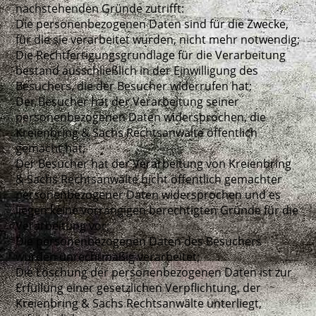
nachstehenden Gründe zutrifft:
Die personenbezogenen Daten sind für die Zwecke,
für die sie verarbeitet wurden, nicht mehr notwendig;
Die Rechtfertigungsgrundlage für die Verarbeitung
bestand ausschließlich in der Einwilligung des
Besuchers, die der Besucher widerrufen hat;
Der Besucher hat der Verarbeitung seiner
personenbezogenen Daten widersprochen, die
Kreienbring & Sachs Rechtsanwälte öffentlich
gemacht hat;
Der Besucher hat der Verarbeitung von Kreienbring
& Sachs Rechtsanwälte nicht öffentlich gemachter
personenbezogener Daten widersprochen und es
liegen keine vorrangigen berechtigten Gründe für die
Verarbeitung vor;
Die personenbezogenen Daten des Besuchers
wurden unrechtmäßig verarbeitet;
Die Löschung der personenbezogenen Daten ist zur
Erfüllung einer gesetzlichen Verpflichtung, der
Kreienbring & Sachs Rechtsanwälte unterliegt,