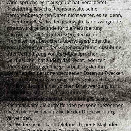
Widerspruchsrecht ausgeübt hat, verarbeitet
Kreienbring & Sachs Rechtsanwälte seine
personenbezogenen Daten nicht weiter, es sei denn,
Kreienbring & Sachs Rechtsanwälte kann zwingende
schutzwürdige Gründe für die Verarbeitung
nachweisen, die die Interessen, Rechte und
Freiheiten des Besuchers überwiegen, oder die
Verarbeitung dient der Geltendmachung, Ausübung
oder Verteidigung von Rechtsansprüchen.
Der Besucher hat zudem das Recht, jederzeit
Widerspruch gegen die Verarbeitung der ihn
betreffenden personenbezogenen Daten zu Zwecken
der Direktwerbung einzulegen. Das gilt auch für ein
Profiling, das mit einer solchen Direktwerbung in
Verbindung steht. Nach Ausübung dieses
Widerspruchsrechts wird Kreienbring & Sachs
Rechtsanwälte die betreffenden personenbezogenen
Daten nicht weiter für Zwecke der Direktwerbung
verwenden.
Der Widerspruch kann telefonisch, per E-Mail oder