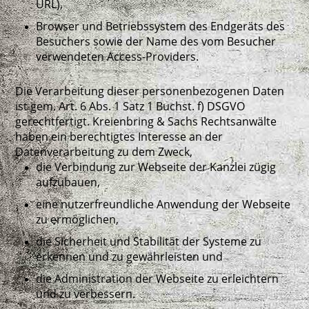
URL),
Browser und Betriebssystem des Endgeräts des
Besuchers sowie der Name des vom Besucher
verwendeten Access-Providers.
Die Verarbeitung dieser personenbezogenen Daten
ist gem. Art. 6 Abs. 1 Satz 1 Buchst. f) DSGVO
gerechtfertigt. Kreienbring & Sachs Rechtsanwälte
haben ein berechtigtes Interesse an der
Datenverarbeitung zu dem Zweck,
die Verbindung zur Webseite der Kanzlei zügig
aufzubauen,
eine nutzerfreundliche Anwendung der Webseite
zu ermöglichen,
die Sicherheit und Stabilität der Systeme zu
erkennen und zu gewährleisten und
die Administration der Webseite zu erleichtern
und zu verbessern.