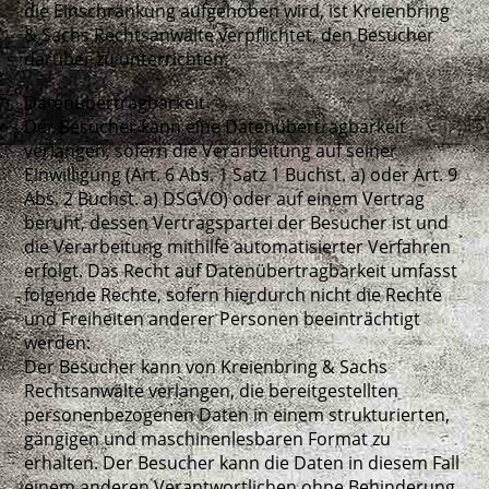
die Einschränkung aufgehoben wird, ist Kreienbring
& Sachs Rechtsanwälte verpflichtet, den Besucher
darüber zu unterrichten.
Datenübertragbarkeit
Der Besucher kann eine Datenübertragbarkeit
verlangen, sofern die Verarbeitung auf seiner
Einwilligung (Art. 6 Abs. 1 Satz 1 Buchst. a) oder Art. 9
Abs. 2 Buchst. a) DSGVO) oder auf einem Vertrag
beruht, dessen Vertragspartei der Besucher ist und
die Verarbeitung mithilfe automatisierter Verfahren
erfolgt. Das Recht auf Datenübertragbarkeit umfasst
folgende Rechte, sofern hierdurch nicht die Rechte
und Freiheiten anderer Personen beeinträchtigt
werden:
Der Besucher kann von Kreienbring & Sachs
Rechtsanwälte verlangen, die bereitgestellten
personenbezogenen Daten in einem strukturierten,
gängigen und maschinenlesbaren Format zu
erhalten. Der Besucher kann die Daten in diesem Fall
einem anderen Verantwortlichen ohne Behinderung