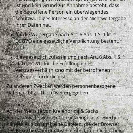
ist und kein Grund zur Annahme besteht, dass
die betroffene Person ein überwiegendes
schutzwürdiges Interesse an der Nichtweitergabe
ihrer Daten hat,
für die Weitergabe nach Art. 6 Abs. 1 S. 1 lit. c
DSGVO eine gesetzliche Verpflichtung besteht,
und
dies gesetzlich zulässig und nach Art. 6 Abs. 1 S. 1
lit. b DSGVO für die Erfüllung eines
Vertragsverhältnisses mit der betroffenen
Person erforderlich ist.
Zu anderen Zwecken werden personenbezogene
Daten nicht an Dritte weitergegeben.
Cookies
Auf der Website von Kreienbring & Sachs
Rechtsanwälte werden Cookies eingesetzt. Hierbei
handelt es sich um kleine Dateien, die der Browser
des Besuchers automatisch erstellt und die auf beim