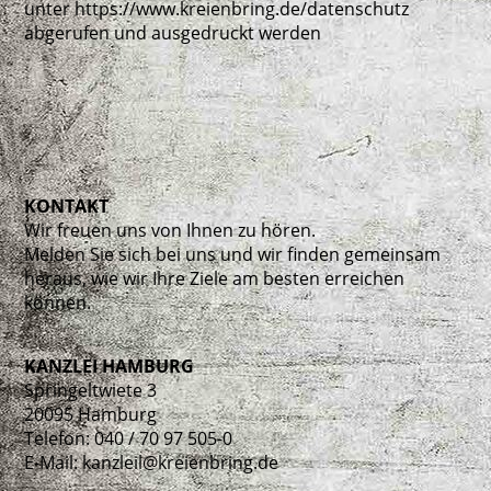
unter https://www.kreienbring.de/datenschutz
abgerufen und ausgedruckt werden
KONTAKT
Wir freuen uns von Ihnen zu hören.
Melden Sie sich bei uns und wir finden gemeinsam
heraus, wie wir Ihre Ziele am besten erreichen
können.
KANZLEI HAMBURG
Springeltwiete 3
20095 Hamburg
Telefon: 040 / 70 97 505-0
E-Mail: kanzleil@kreienbring.de