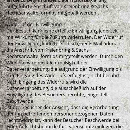
an die zu Beginn dieser Datenschutzerklärung
aufgeführte Anschrift von Kreienbring & Sachs
Rechtsanwälte formlos mitgeteilt werden.
Widerruf der Einwilligung
Der Besuch kann eine erteilte Einwilligung jederzeit
mit Wirkung für die Zukunft widerrufen. Der Widerruf
der Einwilligung kann telefonisch, per E-Mail oder an
die Anschrift von Kreienbring & Sachs
Rechtsanwälte formlos mitgeteilt werden. Durch den
Widerruf wird die Rechtmäßigkeit der
Datenverarbeitung, die aufgrund der Einwilligung bis
zum Eingang des Widerrufs erfolgt ist, nicht berührt.
Nach Eingang des Widerrufs wird die
Datenverarbeitung, die ausschließlich auf der
Einwilligung des Besuchers beruhte, eingestellt.
Beschwerde
Ist der Besucher der Ansicht, dass die Verarbeitung
der ihn betreffenden personenbezogenen Daten
rechtswidrig ist, kann der Besucher Beschwerde bei
einer Aufsichtsbehörde für Datenschutz einlegen, die